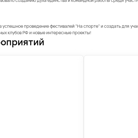
вовало созданию духа единства и командной работы среди участн
д в успешное проведение фестивалей "На спорте" и создать для уч
ых клубов РФ и новые интересные проекты!
роприятий