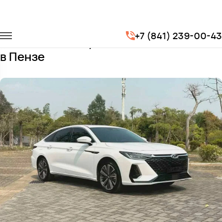
Главная
Автопарк
Легковые автомобили
Cherry Arrizo 8
+7 (841) 239-00-43
Заказать Cherry Arrizo 8 с водителем
в Пензе